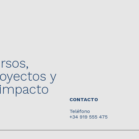
rsos,
yectos y
 impacto
CONTACTO
Teléfono
+34
919 555 475
Nuestro correo electrónico
info@redasevan.org