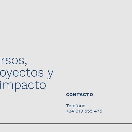
rsos,
yectos y
 impacto
CONTACTO
Teléfono
+34
919 555 475
Nuestro correo electrónico
info@redasevan.org